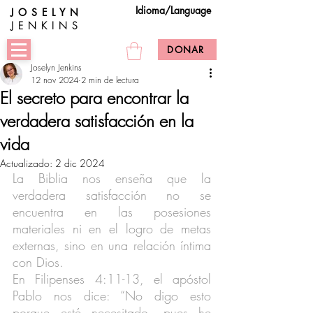
Idioma/Language
JOSELYN
JENKINS
DONAR
Joselyn Jenkins
12 nov 2024
2 min de lectura
El secreto para encontrar la
verdadera satisfacción en la
vida
Actualizado:
2 dic 2024
La Biblia nos enseña que la 
verdadera satisfacción no se 
encuentra en las posesiones 
materiales ni en el logro de metas 
externas, sino en una relación íntima 
con Dios.
En Filipenses 4:11-13, el apóstol 
Pablo nos dice: “No digo esto 
porque esté necesitado, pues he 