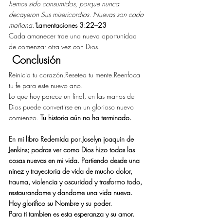
hemos sido consumidos, porque nunca 
decayeron Sus misericordias. Nuevas son cada 
mañana.”
Lamentaciones 3:22–23
Cada amanecer trae una nueva oportunidad 
de comenzar otra vez con Dios.
 Conclusión
Reinicia tu corazón.Resetea tu mente.Reenfoca 
tu fe para este nuevo ano.
Lo que hoy parece un final, en las manos de 
Dios puede convertirse en un glorioso nuevo 
comienzo. 
Tu historia aún no ha terminado.
En mi libro Redemida por Joselyn joaquin de 
Jenkins; podras ver como Dios hizo todas las 
cosas nuevas en mi vida. Partiendo desde una 
ninez y trayectoria de vida de mucho dolor, 
trauma, violencia y oscuridad y trasformo todo,  
restaurandome y dandome una vida nueva. 
Hoy glorifico su Nombre y su poder.
Para ti tambien es esta esperanza y su amor. 