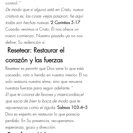
control.
“
De modo que si alguno está en Cristo, nueva 
criatura es; las cosas viejas pasaron; he aquí 
todas son hechas nuevas.”
2 Corintios 5:17
Cuando venimos a Cristo, Él nos ofrece un 
nuevo comienzo. Nuestro pasado ya no nos 
define; Su redención sí.
 Resetear: Restaurar el 
corazón y las fuerzas
Resetear es permitir que Dios sane lo que está 
cansado, roto o herido en nuestro interior. Él no 
solo restaura nuestra alma, sino que renueva 
nuestras fuerzas para seguir adelante.
“
El que te corona de favores y misericordias;el 
que sacia de bien tu boca,de modo que te 
rejuvenezcas como el águila.”
Salmos 103:4–5
Dios es experto en restaurar lo que parecía 
perdido. En Su presencia, recuperamos 
esperanza, gozo y dirección.