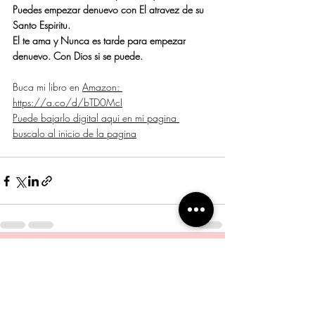
Puedes empezar denuevo con El atravez de su 
Santo Espiritu. 
El te ama y Nunca es tarde para empezar 
denuevo. Con Dios si se puede.
Buca mi libro en 
Amazon: 
https://a.co/d/bTD0McI
Puede bajarlo digital aqui en mi pagina 
buscalo al inicio de la pagina
Entradas recientes
Ver todo