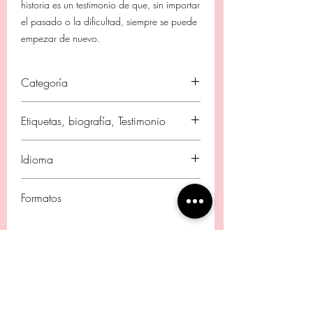
historia es un testimonio de que, sin importar
el pasado o la dificultad, siempre se puede
empezar de nuevo.
Categoría
Vida Cristiana / Testimonios Personales /
Etiquetas, biografía, Testimonio
Crecimiento Espiritual para Mujeres
Sanidad interior, liberación, superación de
Idioma
traumas, nuevos comienzos, fe
Español
Formatos
Tapa blanda / eBook / Kindle
JOSELYN
JOSELYN
JENKINS
JENKINS